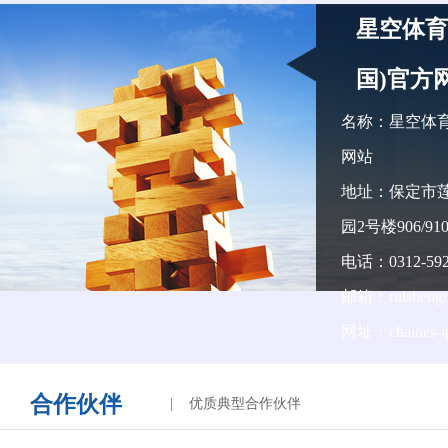
星空体育
国)官方
名称：星空体育
网站
地址：保定市
园2号楼906/91
电话：0312-592
邮箱：ruishengr
网址：chaines-ip
合作伙伴
| 优质典型合作伙伴